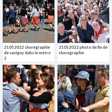
21052022 choregraphie
21052022 photo de fin de
de savigny dabs le metro
choregraphie
2