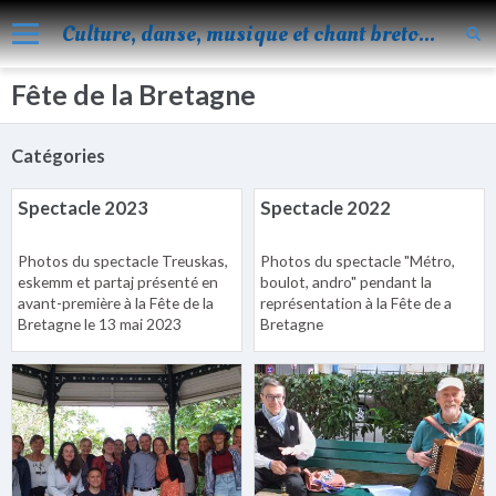
Culture, danse, musique et chant bretons
Fête de la Bretagne
Accueil
Nos activités
Catégories
Blog
Spectacle 2023
Spectacle 2022
Facebook
Photos du spectacle Treuskas,
Photos du spectacle "Métro,
Les évènements
eskemm et partaj présenté en
boulot, andro" pendant la
avant-première à la Fête de la
représentation à la Fête de a
Album
Bretagne le 13 mai 2023
Bretagne
Vidéos
Agenda
Vie de KOROLL
Contact