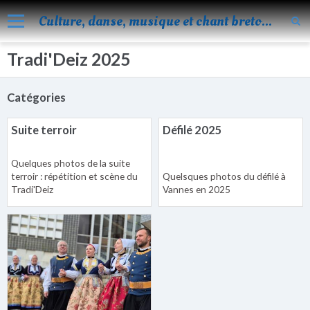
Culture, danse, musique et chant bretons
Tradi'Deiz 2025
Accueil
Nos activités
Catégories
Blog
Suite terroir
Défilé 2025
Facebook
Quelques photos de la suite
Les évènements
terroir : répétition et scène du
Quelsques photos du défilé à
Tradi'Deiz
Vannes en 2025
Album
Vidéos
Agenda
Vie de KOROLL
Contact