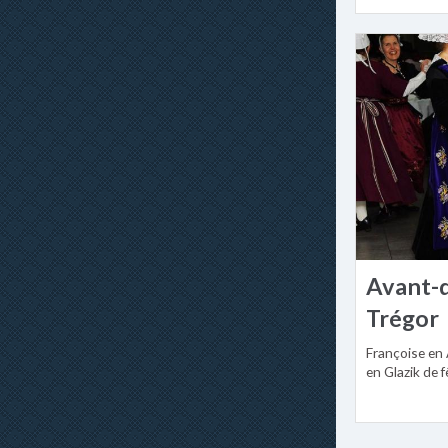
Avant-
Trégor
Françoise en 
en Glazik de f