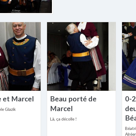
 et Marcel
Beau porté de
0-
Marcel
deu
le Glazik
Béa
Là, ça décolle !
Béatri
Alrée