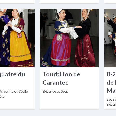
quatre du
Tourbillon de
0-2
Carantec
de
Ma
Alréenne et Cécile
Béatrice et Soaz
ête
Soaz 
Béatri