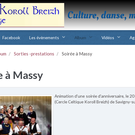
Culture, danse, 
Facebook
Les évènements
Album
Vidéos
Ag
bum
Sorties -prestations
Soirée à Massy
e à Massy
Animation d'une soirée d'anniversaire, le 
(Cercle Celtique Koroll Breizh) de Savigny-