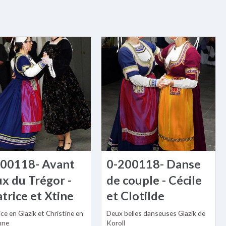
200118- Avant
0-200118- Danse
x du Trégor -
de couple - Cécile
trice et Xtine
et Clotilde
ce en Glazik et Christine en
Deux belles danseuses Glazik de
nne
Koroll