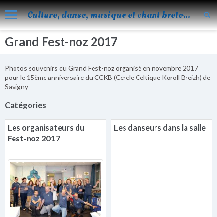
Culture, danse, musique et chant bretons
Grand Fest-noz 2017
Accueil
Nos activités
Photos souvenirs du Grand Fest-noz organisé en novembre 2017
Blog
pour le 15ème anniversaire du CCKB (Cercle Celtique Koroll Breizh) de
Savigny
Facebook
Catégories
Les évènements
Les organisateurs du
Les danseurs dans la salle
Album
Fest-noz 2017
Vidéos
Agenda
Vie de KOROLL
Contact