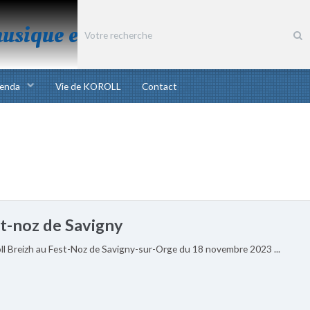
musique et chant bretons
enda
Vie de KOROLL
Contact
st-noz de Savigny
oll Breizh au Fest-Noz de Savigny-sur-Orge du 18 novembre 2023 ...