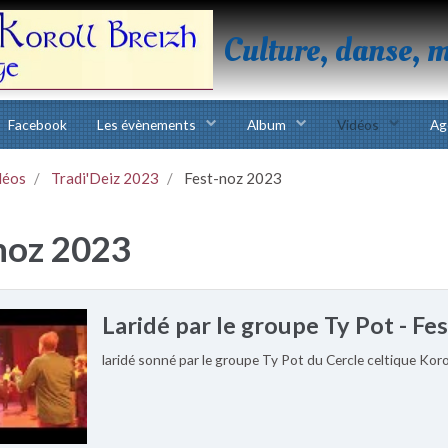
Culture, danse, 
Facebook
Les évènements
Album
Vidéos
Ag
déos
Tradi'Deiz 2023
Fest-noz 2023
noz 2023
Laridé par le groupe Ty Pot - Fe
laridé sonné par le groupe Ty Pot du Cercle celtique Kor