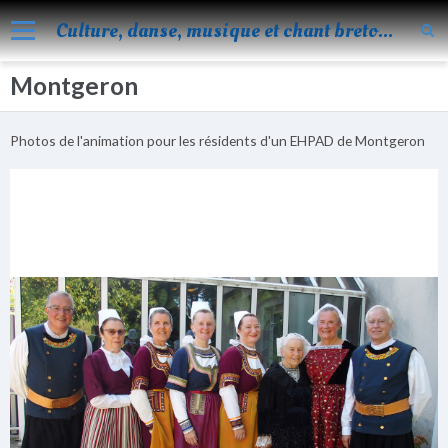
Culture, danse, musique et chant bretons
Montgeron
Accueil
Nos activités
Photos de l'animation pour les résidents d'un EHPAD de Montgeron
Blog
Facebook
Les évènements
Album
Vidéos
Agenda
Vie de KOROLL
Contact