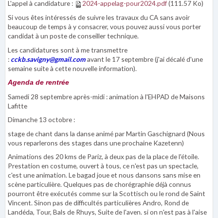
L'appel à candidature :
2024-appelag-pour2024.pdf
(111.57 Ko)
Si vous êtes intéressés de suivre les travaux du CA sans avoir
beaucoup de temps à y consacrer, vous pouvez aussi vous porter
candidat à un poste de conseiller technique.
Les candidatures sont à me transmettre
:
cckb.savigny@gmail.com
avant le 17 septembre (j'ai décalé d'une
semaine suite à cette nouvelle information).
Agenda de rentrée
Samedi 28 septembre après-midi : animation à l'EHPAD de Maisons
Lafitte
Dimanche 13 octobre :
stage de chant dans la danse animé par Martin Gaschignard (Nous
vous reparlerons des stages dans une prochaine Kazetenn)
Animations des 20 kms de Pariz, à deux pas de la place de l'étoile.
Prestation en costume, ouvert à tous, ce n'est pas un spectacle,
c'est une animation. Le bagad joue et nous dansons sans mise en
scène particulière. Quelques pas de chorégraphie déjà connus
pourront être exécutés comme sur la Scottisch ou le rond de Saint
Vincent. Sinon pas de difficultés particulières Andro, Rond de
Landéda, Tour, Bals de Rhuys, Suite de l'aven. si on n'est pas à l'aise