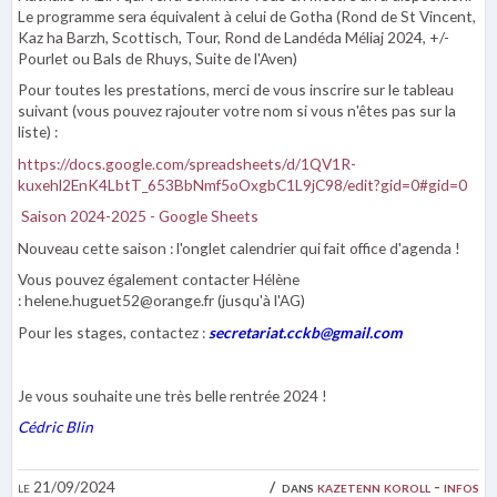
Le programme sera équivalent à celui de Gotha (Rond de St Vincent,
Kaz ha Barzh, Scottisch, Tour, Rond de Landéda Méliaj 2024, +/-
Pourlet ou Bals de Rhuys, Suite de l'Aven)
Pour toutes les prestations, merci de vous inscrire sur le tableau
suivant (vous pouvez rajouter votre nom si vous n'êtes pas sur la
liste) :
https://docs.google.com/spreadsheets/d/1QV1R-
kuxehl2EnK4LbtT_653BbNmf5oOxgbC1L9jC98/edit?gid=0#gid=0
Saison 2024-2025 - Google Sheets
Nouveau cette saison : l'onglet calendrier qui fait office d'agenda !
Vous pouvez également contacter Hélène
: helene.huguet52@orange.fr (jusqu'à l'AG)
Pour les stages, contactez :
secretariat.cckb@gmail.com
Je vous souhaite une très belle rentrée 2024 !
Cédric Blin
le 21/09/2024
dans
kazetenn koroll - infos