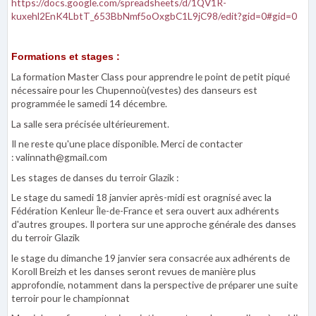
https://docs.google.com/spreadsheets/d/1QV1R-
kuxehl2EnK4LbtT_653BbNmf5oOxgbC1L9jC98/edit?gid=0#gid=0
Formations et stages :
La formation Master Class pour apprendre le point de petit piqué
nécessaire pour les Chupennoù(vestes) des danseurs est
programmée le samedi 14 décembre.
La salle sera précisée ultérieurement.
Il ne reste qu'une place disponible. Merci de contacter
: valinnath@gmail.com
Les stages de danses du terroir Glazik :
Le stage du samedi 18 janvier après-midi est oragnisé avec la
Fédération Kenleur Île-de-France et sera ouvert aux adhérents
d'autres groupes. Il portera sur une approche générale des danses
du terroir Glazik
le stage du dimanche 19 janvier sera consacrée aux adhérents de
Koroll Breizh et les danses seront revues de manière plus
approfondie, notamment dans la perspective de préparer une suite
terroir pour le championnat