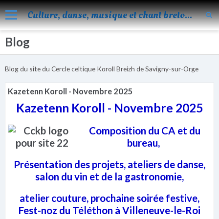
Culture, danse, musique et chant bretons
Blog
Accueil
Nos activités
Blog du site du Cercle celtique Koroll Breizh de Savigny-sur-Orge
Blog
Kazetenn Koroll - Novembre 2025
Facebook
Kazetenn Koroll - Novembre 2025
Les évènements
Composition du CA et du
Album
bureau,
Vidéos
Présentation des projets, ateliers de danse,
Agenda
salon du vin et de la gastronomie,
Vie de KOROLL
atelier couture, prochaine soirée festive,
Fest-noz du Téléthon à Villeneuve-le-Roi
Contact