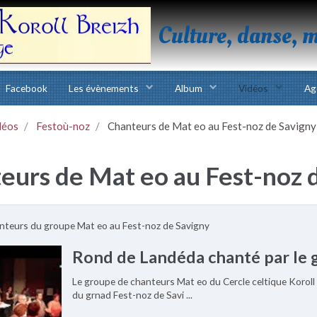
Culture, danse, 
Facebook
Les évènements
Album
Vidéos
Ag
déos
Festoù-noz
Chanteurs de Mat eo au Fest-noz de Savigny
eurs de Mat eo au Fest-noz 
nteurs du groupe Mat eo au Fest-noz de Savigny
Rond de Landéda chanté par le
Le groupe de chanteurs Mat eo du Cercle celtique Koroll 
du grnad Fest-noz de Savi ...