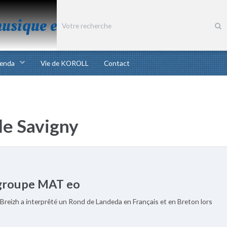
musique et chant bretons
enda
Vie de KOROLL
Contact
de Savigny
 groupe MAT eo
Breizh a interprêté un Rond de Landeda en Français et en Breton lors