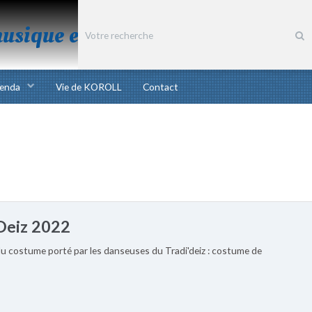
musique et chant bretons
enda
Vie de KOROLL
Contact
Deiz 2022
 costume porté par les danseuses du Tradi'deiz : costume de