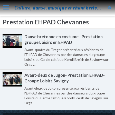
Culture, danse, musique et chant bretons
Prestation EHPAD Chevannes
Accueil
Nos activités
Danse bretonne en costume - Prestation
Blog
groupe Loisirs en EHPAD
Avant-quatre du Trégor présenté aux résidents de
Facebook
l'EHPAD de Chevannes par des danseurs du groupe
Loisirs du Cercle celtique Koroll Breizh de Savigny-sur-
Les évènements
Orge ...
Album
Avant-deux de Jugon- Prestation EHPAD-
Groupe Loisirs Savigny
Vidéos
Avant-deux de Jugon présenté aux résidents de
Agenda
l'EHPAD de Chevannes par des danseurs du groupe
Loisirs du Cercle celtique Koroll Breizh de Savigny-sur-
Vie de KOROLL
Orge ...
Contact