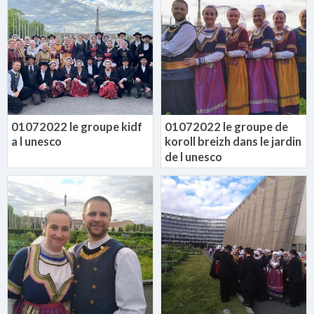
01072022 le groupe kidf
01072022 le groupe de
a l unesco
koroll breizh dans le jardin
de l unesco