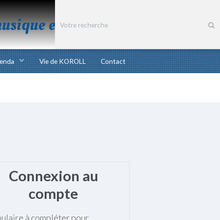
musique et chant bretons
enda
Vie de KOROLL
Contact
Connexion au
compte
ulaire à compléter pour