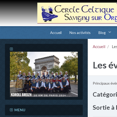
Accueil
Nos activités
Blog
Accueil
Le
Les é
Principaux évén
Catégor
Sortie 
MENU