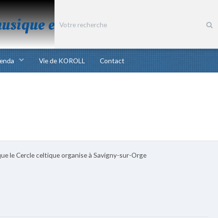
musique et chant bretons
enda
Vie de KOROLL
Contact
 que le Cercle celtique organise à Savigny-sur-Orge