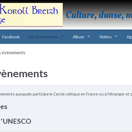
Culture, danse, 
Facebook
Les évènements
Album
Vidéos
Ag
s évènements
vènements
ements auxquels participe le Cercle celtique en France ou à l'étranger et
ies
à l'UNESCO