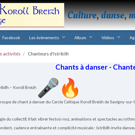
Culture, danse, 
Facebook
Les évènements
Album
Vidéos
Ag
s activités
Chanteurs d'Istribilh
Chants à danser - Chant
ribilh – Koroll Breizh
e groupe de chant à danser du Cercle Celtique Koroll Breizh de Savigny-sur
rgie du collectif, il fait vibrer festoù-noz, animations et spectacles au ryt
ondent, cadence entraînante et complicité musicale : Istribilh invite danseu