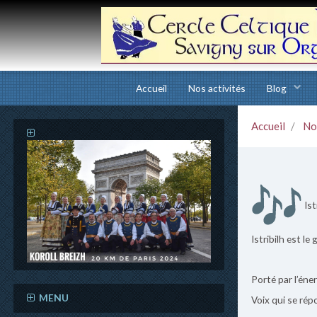
Accueil
Nos activités
Blog
Accueil
No
Ist
Istribilh est l
Porté par l’éne
MENU
Voix qui se rép