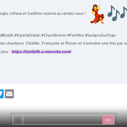
rgie, rythme et tradition vivante au rendez-vous !
orollBreizh #KanHaDiskan #ChantBreton #FestNoz #SavignySurOrge
ois chanteurs :Clotilde, Françoise et Ronan et s'entraîne une fois par 
 plus :
https://istribilh.e-monsite.com/
ebook
Twitter
Email