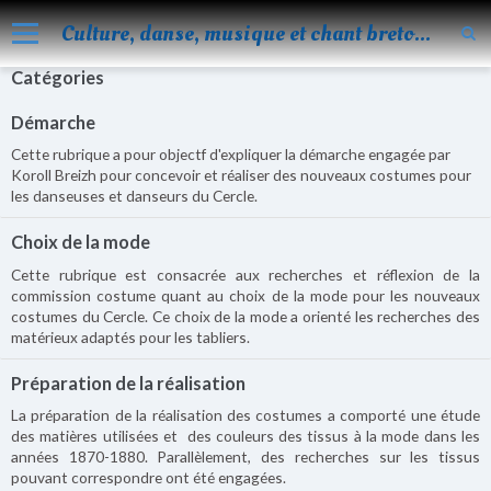
Culture, danse, musique et chant bretons
Catégories
Accueil
Démarche
Nos activités
Cette rubrique a pour objectf d'expliquer la démarche engagée par
Blog
Koroll Breizh pour concevoir et réaliser des nouveaux costumes pour
les danseuses et danseurs du Cercle.
Facebook
Choix de la mode
Les évènements
Cette rubrique est consacrée aux recherches et réflexion de la
commission costume quant au choix de la mode pour les nouveaux
Album
costumes du Cercle. Ce choix de la mode a orienté les recherches des
matérieux adaptés pour les tabliers.
Vidéos
Préparation de la réalisation
Agenda
La préparation de la réalisation des costumes a comporté une étude
Vie de KOROLL
des matières utilisées et des couleurs des tissus à la mode dans les
années 1870-1880. Parallèlement, des recherches sur les tissus
Contact
pouvant correspondre ont été engagées.