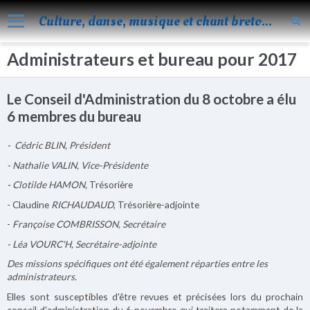
Culture, danse, musique et chant bretons
Administrateurs et bureau pour 2017
Accueil
Nos activités
Le Conseil d'Administration du 8 octobre a élu
Blog
6 membres du bureau
Facebook
- Cédric BLIN, Président
Les évènements
- Nathalie VALIN, Vice-Présidente
- Clotilde HAMON,
Trésorière
Album
- Claudine
RICHAUDAUD
, Trésorière-adjointe
Vidéos
-
Françoise COMBRISSON, Secrétaire
- Léa VOURC'H, Secrétaire-adjointe
Agenda
Des missions spécifiques ont été également réparties entre les
Vie de KOROLL
administrateurs.
Elles sont susceptibles d'être revues et précisées lors du prochain
Contact
conseil d'administration du 6 novembre qui traitera notamment de la