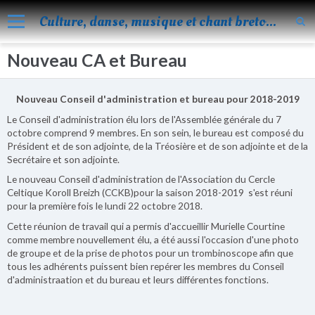
Culture, danse, musique et chant bretons
Nouveau CA et Bureau
Accueil
Nos activités
Nouveau Conseil d'administration et bureau pour 2018-2019
Blog
Le Conseil d'administration élu lors de l'Assemblée générale du 7
octobre comprend 9 membres. En son sein, le bureau est composé du
Facebook
Président et de son adjointe, de la Tréosière et de son adjointe et de la
Secrétaire et son adjointe.
Les évènements
Le nouveau Conseil d'administration de l'Association du Cercle
Celtique Koroll Breizh (CCKB)pour la saison 2018-2019 s'est réuni
Album
pour la première fois le lundi 22 octobre 2018.
Vidéos
Cette réunion de travail qui a permis d'accueillir Murielle Courtine
comme membre nouvellement élu, a été aussi l'occasion d'une photo
Agenda
de groupe et de la prise de photos pour un trombinoscope afin que
tous les adhérents puissent bien repérer les membres du Conseil
Vie de KOROLL
d'administraation et du bureau et leurs différentes fonctions.
Contact