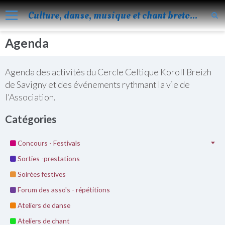
Culture, danse, musique et chant bretons
Agenda
Accueil
Nos activités
Agenda des activités du Cercle Celtique Koroll Breizh
Blog
de Savigny et des événements rythmant la vie de
l'Association.
Facebook
Catégories
Les évènements
Album
Concours - Festivals
Vidéos
Sorties -prestations
Soirées festives
Agenda
Forum des asso's - répétitions
Vie de KOROLL
Ateliers de danse
Contact
Ateliers de chant