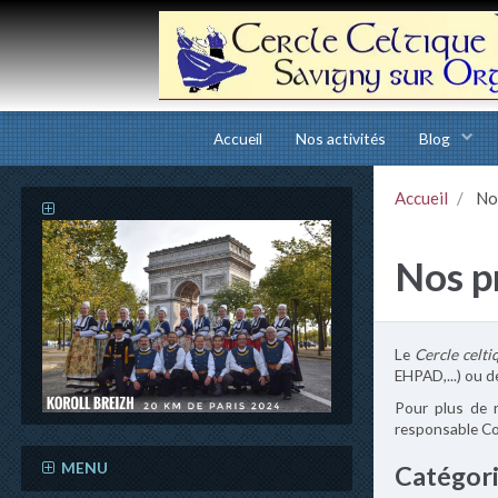
Accueil
Nos activités
Blog
Accueil
Nos
Nos p
Le
Cercle celt
EHPAD,...) ou d
Pour plus de 
responsable Co
MENU
Catégor