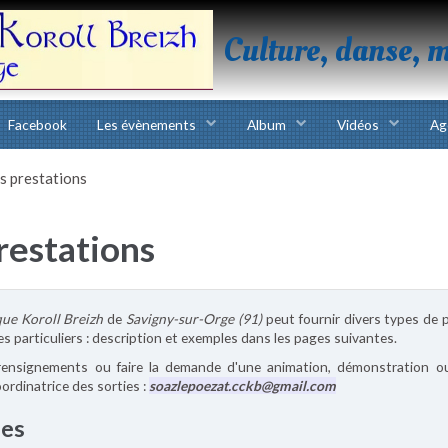
Culture, danse, 
Facebook
Les évènements
Album
Vidéos
Ag
 prestations
restations
ique Koroll Breizh
de
Savigny-sur-Orge (91)
peut fournir divers types de 
es particuliers : description et exemples dans les pages suivantes.
rensignements ou faire la demande d'une animation, démonstration o
ordinatrice des sorties :
soazlepoezat.cckb@gmail.com
ies