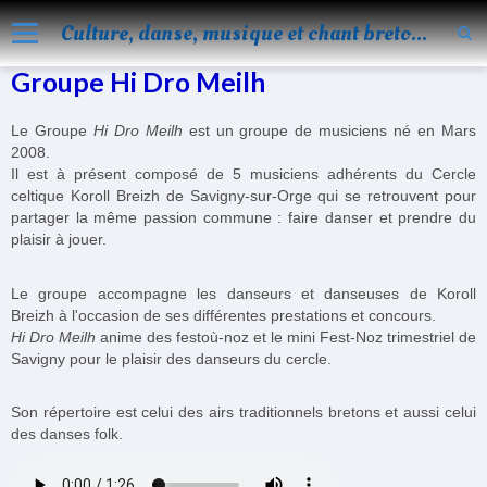
Culture, danse, musique et chant bretons
Groupe Hi Dro Meilh
Accueil
Nos activités
Le Groupe
Hi Dro Meilh
est un groupe de musiciens né en Mars
2008.
Blog
Il est à présent composé de 5 musiciens adhérents du Cercle
celtique Koroll Breizh de Savigny-sur-Orge qui se retrouvent pour
Facebook
partager la même passion commune : faire danser et prendre du
plaisir à jouer.
Les évènements
Le groupe accompagne les danseurs et danseuses de Koroll
Album
Breizh à l'occasion de ses différentes prestations et concours.
Hi Dro Meilh
anime des festoù-noz et le mini Fest-Noz trimestriel de
Vidéos
Savigny pour le plaisir des danseurs du cercle.
Agenda
Son répertoire est celui des airs traditionnels bretons et aussi celui
Vie de KOROLL
des danses folk.
Contact