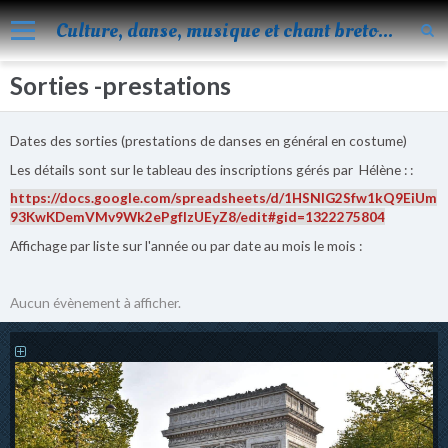
Culture, danse, musique et chant bretons
Sorties -prestations
Accueil
Nos activités
Dates des sorties (prestations de danses en général en costume)
Blog
Les détails sont sur le tableau des inscriptions gérés par Hélène : :
Facebook
https://docs.google.com/spreadsheets/d/1HSNlG2Sfw1kQ9EiUm
93KwKDemVMv9Wk2ePgfIzUEyZ8/edit#gid=1322275804
Les évènements
Affichage par liste sur l'année ou par date au mois le mois :
Album
Aucun évènement à afficher.
Vidéos
Agenda
Vie de KOROLL
Contact