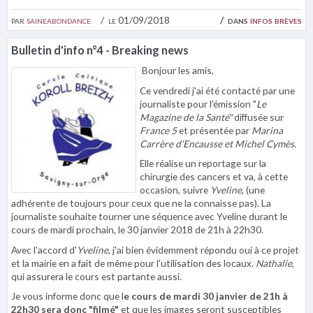
par
saineabondance
le 01/09/2018
dans
infos brèves
Bulletin d'info n°4 - Breaking news
Bonjour les amis,
Ce vendredi j'ai été contacté par une
journaliste pour l'émission "
Le
Magazine de la Santé"
diffusée sur
France 5
et présentée par
Marina
Carrère d'Encausse et Michel Cymès
.
Elle réalise un reportage sur la
chirurgie des cancers et va, à cette
occasion, suivre
Yveline
, (une
adhérente de toujours pour ceux que ne la connaisse pas). La
journaliste souhaite tourner une séquence avec Yveline durant le
cours de mardi prochain, le 30 janvier 2018 de 21h à 22h30.
Avec l'accord d'
Yveline
, j'ai bien évidemment répondu oui à ce projet
et la mairie en a fait de même pour l'utilisation des locaux.
Nathalie
,
qui assurera le cours est partante aussi.
Je vous informe donc que l
e cours de mardi 30 janvier de 21h à
22h30 sera donc "filmé"
et que les images seront susceptibles