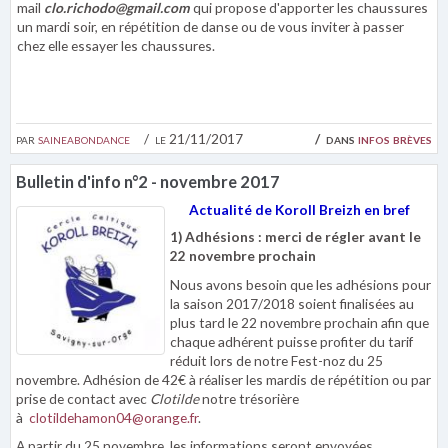
mail
clo.richodo@gmail.com
qui propose d'apporter les chaussures
un mardi soir, en répétition de danse ou de vous inviter à passer
chez elle essayer les chaussures.
par
saineabondance
le 21/11/2017
dans
infos brèves
Bulletin d'info n°2 - novembre 2017
Actualité de Koroll Breizh en bref
1) Adhésions : merci de régler avant le
22 novembre prochain
Nous avons besoin que les adhésions pour
la saison 2017/2018 soient finalisées au
plus tard le 22 novembre prochain afin que
chaque adhérent puisse profiter du tarif
réduit lors de notre Fest-noz du 25
novembre. Adhésion de 42€ à réaliser les mardis de répétition ou par
prise de contact avec
Clotilde
notre trésorière
à
clotildehamon04@orange.fr
.
A partir du 25 novembre, les informations seront envoyées