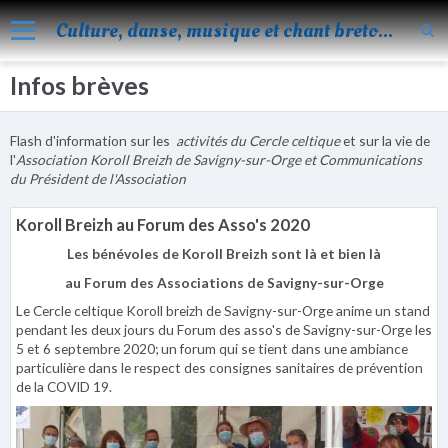
Culture, danse, musique et chant bretons
Infos brèves
Accueil
Nos activités
Flash d'information sur les
activités du Cercle celtique
et sur la vie de
Blog
l'
Association Koroll Breizh de Savigny-sur-Orge et Communications
du Président de l'Association
Facebook
Koroll Breizh au Forum des Asso's 2020
Les évènements
Les bénévoles de Koroll Breizh sont là et bien là
Album
au Forum des Associations de Savigny-sur-Orge
Le Cercle celtique Koroll breizh de Savigny-sur-Orge anime un stand
Vidéos
pendant les deux jours du Forum des asso's de Savigny-sur-Orge les
5 et 6 septembre 2020; un forum qui se tient dans une ambiance
Agenda
particulière dans le respect des consignes sanitaires de prévention
de la COVID 19.
Vie de KOROLL
Contact