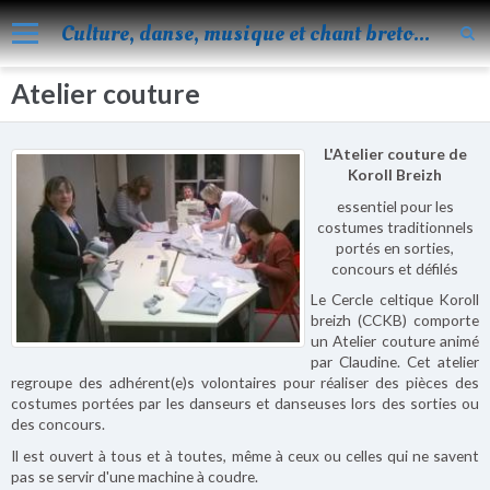
Culture, danse, musique et chant bretons
Atelier couture
Accueil
Nos activités
L'Atelier couture de
Blog
Koroll Breizh
essentiel pour les
Facebook
costumes traditionnels
portés en sorties,
Les évènements
concours et défilés
Le Cercle celtique Koroll
Album
breizh (CCKB) comporte
un Atelier couture animé
Vidéos
par Claudine. Cet atelier
regroupe des adhérent(e)s volontaires pour réaliser des pièces des
Agenda
costumes portées par les danseurs et danseuses lors des sorties ou
des concours.
Vie de KOROLL
Il est ouvert à tous et à toutes, même à ceux ou celles qui ne savent
Contact
pas se servir d'une machine à coudre.