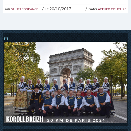
par
saineabondance
le 20/10/2017
dans
atelier couture