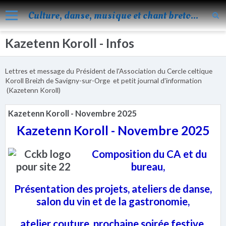
Culture, danse, musique et chant bretons
Kazetenn Koroll - Infos
Accueil
Nos activités
Lettres et message du Président de l'Association du Cercle celtique
Blog
Koroll Breizh de Savigny-sur-Orge et petit journal d'information
(Kazetenn Koroll)
Facebook
Kazetenn Koroll - Novembre 2025
Les évènements
Kazetenn Koroll - Novembre 2025
Album
Composition du CA et du
Vidéos
bureau,
Agenda
Présentation des projets, ateliers de danse,
Vie de KOROLL
salon du vin et de la gastronomie,
Contact
atelier couture, prochaine soirée festive,