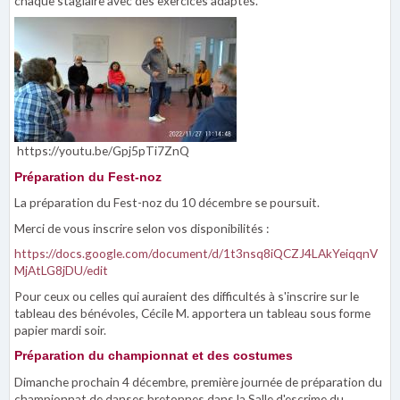
chaque stagiaire avec des exercices adaptés.
https://youtu.be/Gpj5pTi7ZnQ
Préparation du Fest-noz
La préparation du Fest-noz du 10 décembre se poursuit.
Merci de vous inscrire selon vos disponibilités :
https://docs.google.com/document/d/1t3nsq8iQCZJ4LAkYeiqqnV
MjAtLG8jDU/edit
Pour ceux ou celles qui auraient des difficultés à s'inscrire sur le
tableau des bénévoles, Cécile M. apportera un tableau sous forme
papier mardi soir.
Préparation du championnat et des costumes
Dimanche prochain 4 décembre, première journée de préparation du
championnat de danses bretonnes dans la Salle d'escrime du