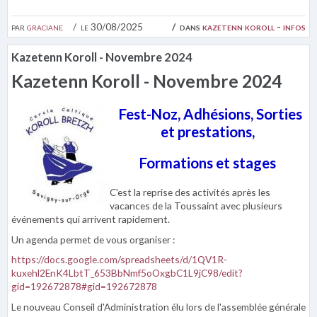
par
graciane
le 30/08/2025
dans
kazetenn koroll - infos
Kazetenn Koroll - Novembre 2024
Kazetenn Koroll - Novembre 2024
Fest-Noz, Adhésions, Sorties
et prestations,
Formations et stages
C'est la reprise des activités après les
vacances de la Toussaint avec plusieurs
événements qui arrivent rapidement.
Un agenda permet de vous organiser :
https://docs.google.com/spreadsheets/d/1QV1R-
kuxehl2EnK4LbtT_653BbNmf5oOxgbC1L9jC98/edit?
gid=192672878#gid=192672878
Le nouveau Conseil d'Administration élu lors de l'assemblée générale