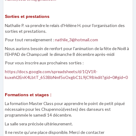
Sorties et prestations
Nathalie P. va prendre le relais d'Hélène H. pour l'organisation des
sorties et prestations.
Pour tout renseignement :
nathlie_3@hotmail.com
Nous aurions besoin de renfort pour l'animation de la fête de Noêl à
l'EHPAD de Champcueil le dimanche 8 décembre après-midi
Pour vous inscrire aux prochaines sorties :
https://docs.google.com/spreadsheets/d/1QV1R-
kuxehl2EnK4LbtT_653BbNmf5oOxgbC1L9jC98/edit?gid=0#gid=0
Formations et stages :
La formation Master Class pour apprendre le point de petit piqué
nécessaire pour les Chupennoù(vestes) des danseurs est
programmée le samedi 14 décembre.
La salle sera précisée ultérieurement.
Il ne reste qu'une place disponible. Merci de contacter