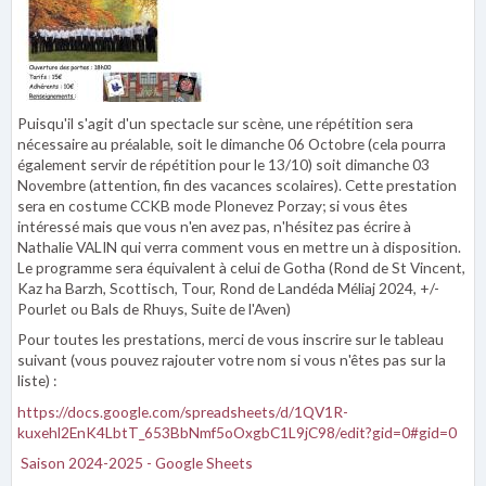
Puisqu'il s'agit d'un spectacle sur scène, une répétition sera
nécessaire au préalable, soit le dimanche 06 Octobre (cela pourra
également servir de répétition pour le 13/10) soit dimanche 03
Novembre (attention, fin des vacances scolaires). Cette prestation
sera en costume CCKB mode Plonevez Porzay; si vous êtes
intéressé mais que vous n'en avez pas, n'hésitez pas écrire à
Nathalie VALIN qui verra comment vous en mettre un à disposition.
Le programme sera équivalent à celui de Gotha (Rond de St Vincent,
Kaz ha Barzh, Scottisch, Tour, Rond de Landéda Méliaj 2024, +/-
Pourlet ou Bals de Rhuys, Suite de l'Aven)
Pour toutes les prestations, merci de vous inscrire sur le tableau
suivant (vous pouvez rajouter votre nom si vous n'êtes pas sur la
liste) :
https://docs.google.com/spreadsheets/d/1QV1R-
kuxehl2EnK4LbtT_653BbNmf5oOxgbC1L9jC98/edit?gid=0#gid=0
Saison 2024-2025 - Google Sheets