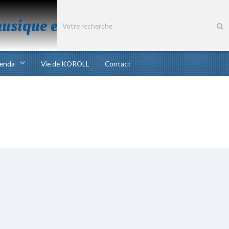
musique et chant bretons
enda
Vie de KOROLL
Contact