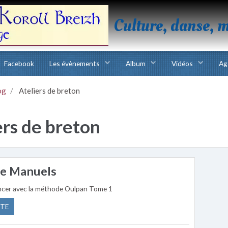
Culture, danse, 
Facebook
Les évènements
Album
Vidéos
Ag
og
Ateliers de breton
ers de breton
de Manuels
cer avec la méthode Oulpan Tome 1
ITE